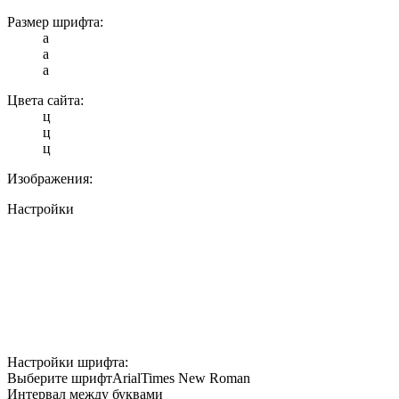
Размер шрифта:
a
a
a
Цвета сайта:
ц
ц
ц
Изображения:
Настройки
Настройки шрифта:
Выберите шрифт
Arial
Times New Roman
Интервал между буквами