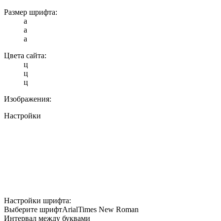
Размер шрифта:
a
a
a
Цвета сайта:
ц
ц
ц
Изображения:
Настройки
Настройки шрифта:
Выберите шрифт
Arial
Times New Roman
Интервал между буквами