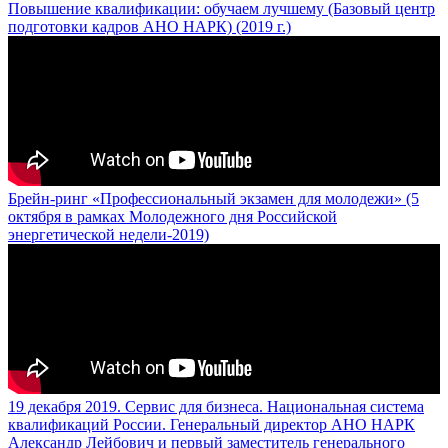
Повышение квалификации: обучаем лучшему (Базовый центр
подготовки кадров АНО НАРК) (2019 г.)
Брейн-ринг «Профессиональный экзамен для молодежи» (5
октября в рамках Молодежного дня Российской
энергетической недели-2019)
19 декабря 2019. Сервис для бизнеса. Национальная система
квалификаций России. Генеральный директор АНО НАРК
Александр Лейбович и первый заместитель генерального