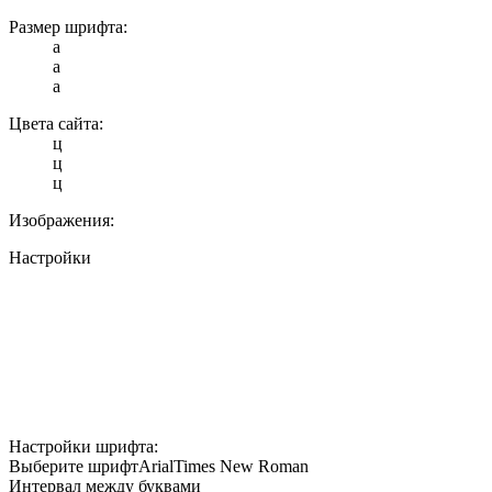
Размер шрифта:
a
a
a
Цвета сайта:
ц
ц
ц
Изображения:
Настройки
Настройки шрифта:
Выберите шрифт
Arial
Times New Roman
Интервал между буквами