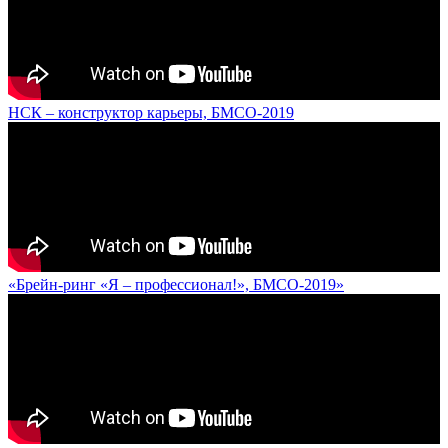
НСК – конструктор карьеры, БМСО-2019
«Брейн-ринг «Я – профессионал!», БМСО-2019»