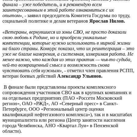
финала – уже победитель, и я рекомендую всем
заинтересованным в этой работе ознакомиться с их
опытом»,
- заявил председатель Комитета Госдумы по труду,
социальной политике и делам ветеранов
Ярослав Нилов.
«Ветераны, вернувшиеся из зоны СВО, не просто доказали
свою любовь к Родине, но и приобрели уникальные
компетенции, которые нужно использовать в мирной жизни
на благо страны. Конкурс показал, что их реинтеграция – это
уже не благие намерения, а системная, измеримая работа. Не
менее важно, что каждая из этих практик — чья-то судьба,
чей-то возвращенный смысл и возможность снова
чувствовать себя нужным»,
- отметил член правления РСПП,
ветеран боевых действий
Александр Ульянов.
В финале были представлены проекты комплексного
сопровождения участников СВО как в крупных компаниях и
на отдельных предприятиях (ПАО «Россети Московский
регион», ОАО «РЖД», АО «Северный пресс» в Санкт-
Петербурге, ООО «Региональный центр оценки
квалификаций нефтегазового комплекса»), так и в масштабах
муниципалитета или региона (Центр занятости населения
города Челябинска, АНО «Квартал Луи» в Пензенской
области).