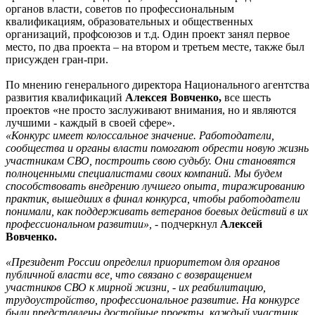
органов власти, советов по профессиональным
квалификациям, образовательных и общественных
организаций, профсоюзов и т.д. Один проект занял первое
место, по два проекта – на втором и третьем месте, также был
присужден гран-при.
По мнению генерального директора Национального агентства
развития квалификаций
Алексея Вовченко,
все шесть
проектов «не просто заслуживают внимания, но и являются
лучшими - каждый в своей сфере».
«Конкурс имеет колоссальное значение. Работодатели,
сообщества и органы власти помогают обрести новую жизнь
участникам СВО, построить свою судьбу. Они становятся
полноценными специалистами своих компаний. Мы будем
способствовать внедрению лучшего опыта, тиражированию
практик, вышедших в финал конкурса, чтобы работодатели
понимали, как поддерживать ветеранов боевых действий в их
профессиональном развитии»,
- подчеркнул
Алексей
Вовченко.
«Президент России определил приоритетом для органов
публичной власти все, что связано с возвращением
участников СВО к мирной жизни, - их реабилитацию,
трудоустройство, профессиональное развитие. На конкурсе
были представлены достойные проекты, каждый участник