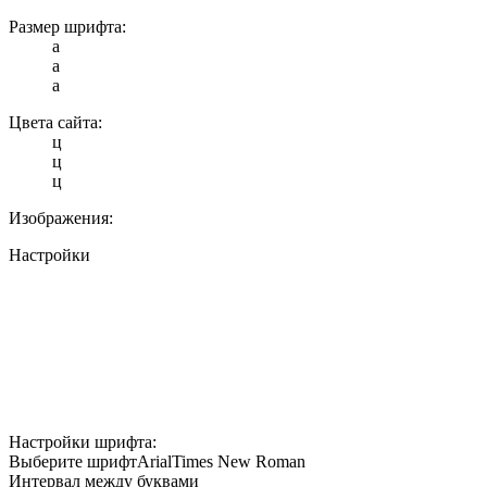
Размер шрифта:
a
a
a
Цвета сайта:
ц
ц
ц
Изображения:
Настройки
Настройки шрифта:
Выберите шрифт
Arial
Times New Roman
Интервал между буквами